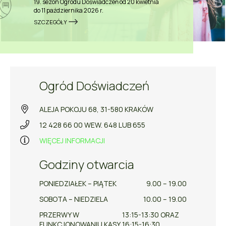
19. sezon Ogrodu Doświadczeń od 20 kwietnia
do 11 października 2026 r.
SZCZEGÓŁY
Ogród Doświadczeń
ALEJA POKOJU 68, 31-580 KRAKÓW
12 428 66 00 WEW. 648 LUB 655
WIĘCEJ INFORMACJI
Godziny otwarcia
PONIEDZIAŁEK – PIĄTEK
9.00 – 19.00
SOBOTA – NIEDZIELA
10.00 – 19.00
PRZERWY W
13:15-13:30 ORAZ
FUNKCJONOWANIU KASY
16:15-16:30