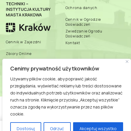
TECHNIKI –
Ochrona danych
INSTYTUCJA KULTURY
MIASTA KRAKOWA
Cennik w Ogrodzie
Doświadczeń
Zwiedzanie Ogrodu
Doświadczeń
Cennik w Zajezdni
Kontakt
Zbiory Online
Zespół Muzeum
Cenimy prywatność użytkowników
biuletyn informacji
publicznej
Dane teleadresowe
Używamy plików cookie, aby poprawić jakość
przeglądania, wyświetlać reklamy lub treści dostosowane
Praca/Praktyki/Wolontariat
do indywidualnych potrzeb użytkowników oraz analizować
ruch na stronie. Kliknięcie przycisku „Akceptuj wszystkie”
COPYRIGHT © 2021
oznacza zgodę na wykorzystywanie przez nas plików
MUZEUM INŻYNIERII I TECHNIKI - INSTYTUCJA KULTURY
cookie.
MIASTA KRAKOWA
Dostosuj
Odrzuć
Akceptuj wszystko