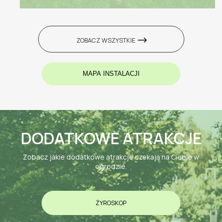
ZOBACZ WSZYSTKIE
MAPA INSTALACJI
DODATKOWE ATRAKCJE
Zobacz jakie dodatkowe atrakcje czekają na Ciebie w
ogrodzie.
ŻYROSKOP