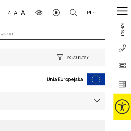
A
A
PL
A
MENU
POKAŻ FILTRY
SORTOWANIE
YSTKIE
Unia Europejska
WYBIERZ