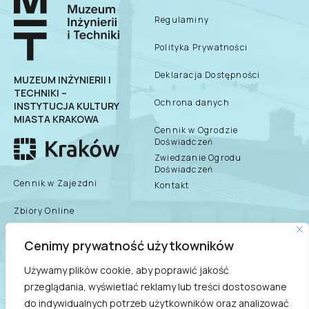
Regulaminy
Polityka Prywatności
Deklaracja Dostępności
MUZEUM INŻYNIERII I
TECHNIKI –
Ochrona danych
INSTYTUCJA KULTURY
MIASTA KRAKOWA
Cennik w Ogrodzie
Doświadczeń
Zwiedzanie Ogrodu
Doświadczeń
Cennik w Zajezdni
Kontakt
Zbiory Online
Zespół Muzeum
Cenimy prywatność użytkowników
biuletyn informacji
publicznej
Dane teleadresowe
Używamy plików cookie, aby poprawić jakość
przeglądania, wyświetlać reklamy lub treści dostosowane
Praca/Praktyki/Wolontariat
do indywidualnych potrzeb użytkowników oraz analizować