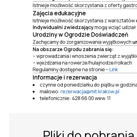
Istnieje możliwość skorzystania z oferty gast
Zajęcia edukacyjne
Istnieje możliwość skorzystania z warsztatów
Indywidualni zwiedzający
mogą wziąć udział 
Urodziny w Ogrodzie Doświadczeń
Zachęcamy do zorganizowania wyjątkowych
u
Na obszarze Ogrodu zabrania się:
– wprowadzania i wnoszenia zwierząt z wyjąt
– wjeżdżania na rowerze/hulajnodze/rolkach
Regulaminy dostępne na stronie –
Link
Informacje i rezerwacja
czynne od poniedziałku do piątku w godzin
mailowo:
rezerwacja@mit.krakow.pl
telefonicznie: 428 66 00 wew. 11
Pliki do pobrania