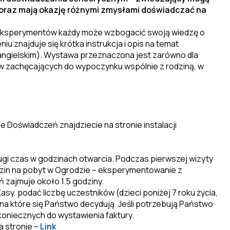
 oraz mają okazję różnymi zmysłami doświadczać na
eksperymentów każdy może wzbogacić swoją wiedzę o
u znajduje się krótka instrukcja i opis na temat
angielskim). Wystawa przeznaczona jest zarówno dla
tków zachęcających do wypoczynku wspólnie z rodziną, w
 Doświadczeń znajdziecie na stronie instalacji
ugi czas w godzinach otwarcia. Podczas pierwszej wizyty
zin na pobyt w Ogrodzie – eksperymentowanie z
 zajmuje około 1.5 godziny.
asy, podać liczbę uczestników (dzieci poniżej 7 roku życia,
g, na które się Państwo decydują. Jeśli potrzebują Państwo
koniecznych do wystawienia faktury.
 stronie –
Link