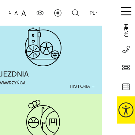
A
A
PL
A
MENU
JEZDNIA
 WAWRZYŃCA
HISTORIA →