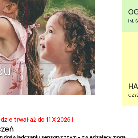
OG
IM. 
du
H
CZY
ie trwał aż do 11 X 2026 !
czeń
m doświadczaniu sensorycznym – zwiedzający mogą