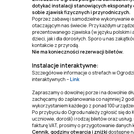
dotykać instalacji stanowiących eksponaty
sobie zjawisk fizycznych i przyrodniczych.
Poprzez zabawę i samodzielne wykonywanie 
otaczającym nas świecie. Przy każdym urządzeni
prezentowanego zjawiska (w języku polskim i 
dzieci, jak i dla dorosłych. Sporo u nas zaką
kontakcie z przyrodą.
Nie ma konieczności rezerwacji biletów.
Instalacje interaktywne:
Szczegółowe informacje o strefach w Ogrodzie
interaktywnych –
Link
Zapraszamy o dowolnej porze i na dowolnie dł
zachęcamy do zaplanowania co najmniej 2 god
wykorzystaniem każdego z ponad 100 urządzeń
Po przybyciu do Ogrodu należy zgłosić się do K
uczniowie, dorośli) i rodzaj biletów oraz usłu
fakturę VAT, prosimy o przygotowanie danych 
Cennik, godziny otwarcia i zniżki
dostępne na