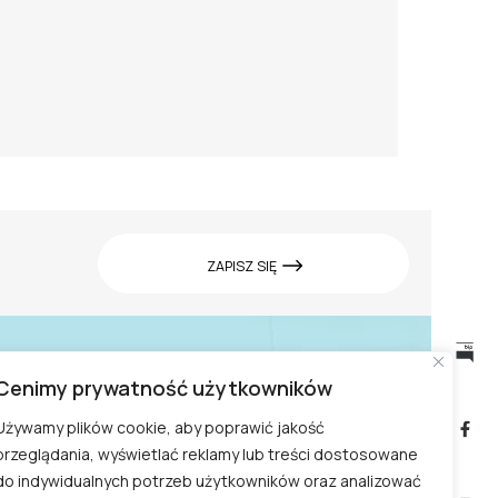
ZAPISZ SIĘ
Cenimy prywatność użytkowników
Cennik w Ogrodzie
biuletyn
informacji
Doświadczeń
Używamy plików cookie, aby poprawić jakość
publicznej
przeglądania, wyświetlać reklamy lub treści dostosowane
Zwiedzanie Ogrodu
do indywidualnych potrzeb użytkowników oraz analizować
Doświadczeń