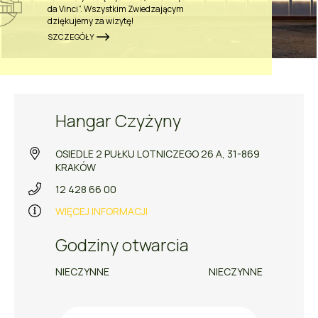
da Vinci”. Wszystkim Zwiedzającym
dziękujemy za wizytę!
SZCZEGÓŁY
Hangar Czyżyny
OSIEDLE 2 PUŁKU LOTNICZEGO 26 A, 31-869
KRAKÓW
12 428 66 00
WIĘCEJ INFORMACJI
Godziny otwarcia
NIECZYNNE
NIECZYNNE