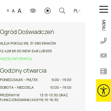
A
A
PL
A
MENU
Ogród Doświadczeń
ALEJA POKOJU 68, 31-580 KRAKÓW
12 428 66 00 WEW. 648 LUB 655
WIĘCEJ INFORMACJI
Godziny otwarcia
PONIEDZIAŁEK – PIĄTEK
9.00 – 19.00
SOBOTA – NIEDZIELA
10.00 – 19.00
PRZERWY W
13:15-13:30 ORAZ
FUNKCJONOWANIU KASY
16:15-16:30