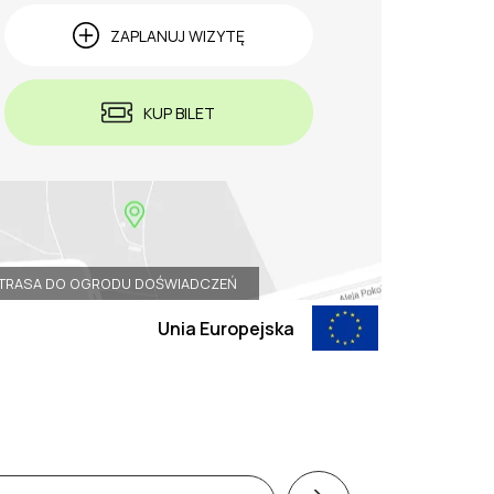
ZAPLANUJ WIZYTĘ
KUP BILET
TRASA DO OGRODU DOŚWIADCZEŃ
Unia Europejska