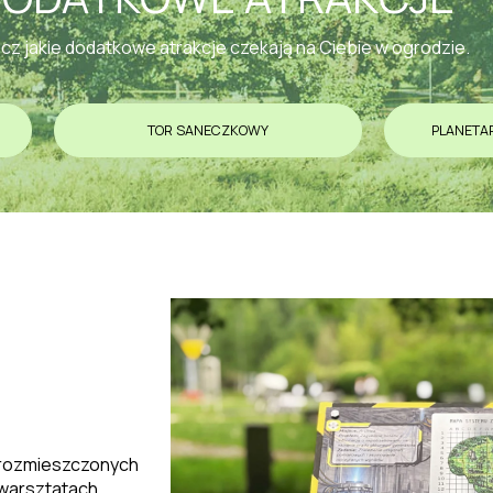
z jakie dodatkowe atrakcje czekają na Ciebie w ogrodzie.
TOR SANECZKOWY
PLANETAR
 rozmieszczonych
 warsztatach