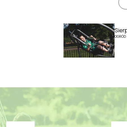
Sier
OGRÓD 