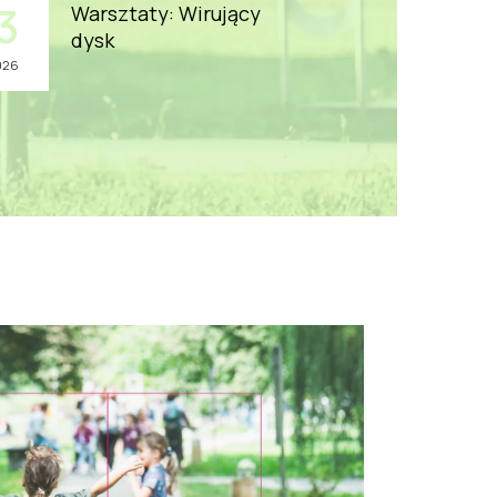
3
Warsztaty: Wirujący
dysk
026