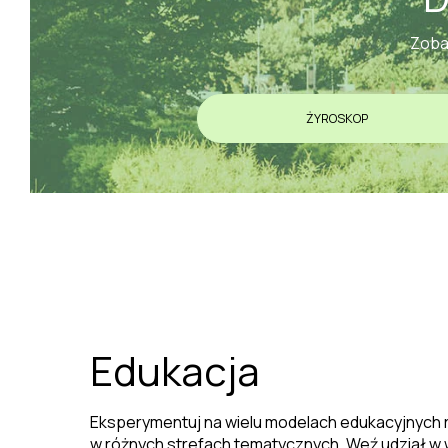
Zobac
ŻYROSKOP
Edukacja
Eksperymentuj na wielu modelach edukacyjnych
w różnych strefach tematycznych. Weź udział w