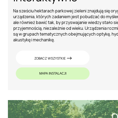
OPTYKA
D