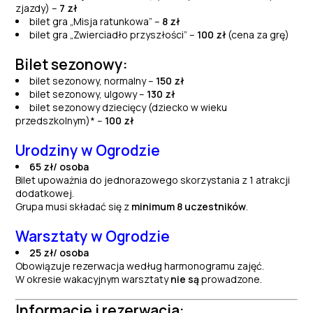
zjazdy)
–
7 zł
bilet gra „Misja ratunkowa”
–
8 zł
bilet gra „Zwierciadło przyszłości”
–
100 zł
(cena za grę)
Bilet sezonowy:
­bilet sezonowy, normalny –
150 zł
bilet sezonowy, ulgowy –
130 zł
bilet sezonowy dziecięcy (dziecko w wieku
przedszkolnym)* –
100 zł
Urodziny w Ogrodzie
65 zł/ osoba
Bilet upoważnia do jednorazowego skorzystania z 1 atrakcji
dodatkowej.
Grupa musi składać się z
minimum 8 uczestników
.
Warsztaty w Ogrodzie
25 zł/ osoba
Obowiązuje rezerwacja według harmonogramu zajęć.
W okresie wakacyjnym warsztaty
nie są
prowadzone.
Informacje i rezerwacja: