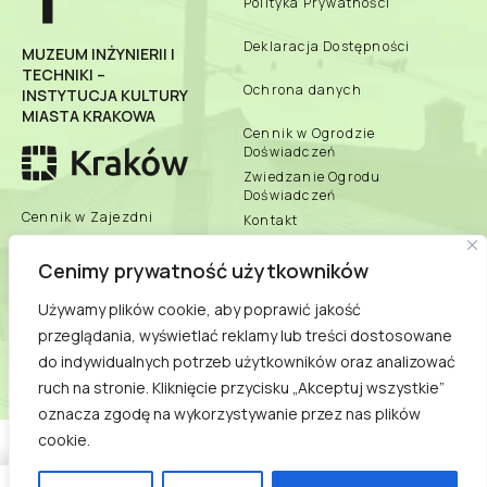
Polityka Prywatności
Deklaracja Dostępności
MUZEUM INŻYNIERII I
TECHNIKI –
Ochrona danych
INSTYTUCJA KULTURY
MIASTA KRAKOWA
Cennik w Ogrodzie
Doświadczeń
Zwiedzanie Ogrodu
Doświadczeń
Cennik w Zajezdni
Kontakt
Zbiory Online
Cenimy prywatność użytkowników
Zespół Muzeum
Używamy plików cookie, aby poprawić jakość
biuletyn informacji
przeglądania, wyświetlać reklamy lub treści dostosowane
publicznej
Dane teleadresowe
do indywidualnych potrzeb użytkowników oraz analizować
ruch na stronie. Kliknięcie przycisku „Akceptuj wszystkie”
Praca/Praktyki/Wolontariat
oznacza zgodę na wykorzystywanie przez nas plików
cookie.
COPYRIGHT © 2021
MUZEUM INŻYNIERII I TECHNIKI - INSTYTUCJA KULTURY