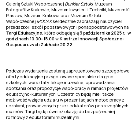
Galerią Sztuki Współczesnej
Bunkier Sztuki
, Muzeum
Fotografii w Krakowie, Muzeum Inżynierii i Techniki, Muzeum KL
Plaszow, Muzeum Krakowa oraz Muzeum Sztuki
Współczesnej
MOCAK
serdecznie zapraszają nauczycieli
przedszkoli, szkół podstawowych i ponadpodstawowych na
Targi Edukacyjne
, które odbędą się
3 października 2025 r., w
godzinach 10.00–15.00
w
Klastrze Innowacji Społeczno-
Gospodarczych Zabłocie 20.22
.
Podczas wydarzenia zostaną zaprezentowane szczegółowe
oferty edukacyjne przygotowane specjalnie dla grup
szkolnych: warsztaty, lekcje muzealne, oprowadzania,
spotkania oraz propozycje współpracy w ramach projektów
edukacyjno-kulturalnych. Uczestnicy będą mieli także
możliwość wzięcia udziału w
prezentacjach metod pracy z
uczniami
, prowadzonych przez edukatorów poszczególnych
muzeów. Targi będą również okazją do bezpośredniej
rozmowy z edukatorami muzealnymi.