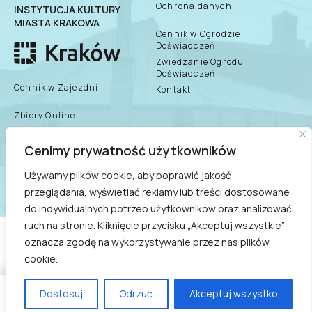
Ochrona danych
INSTYTUCJA KULTURY
MIASTA KRAKOWA
Cennik w Ogrodzie
Doświadczeń
Zwiedzanie Ogrodu
Doświadczeń
Cennik w Zajezdni
Kontakt
Zbiory Online
Zespół Muzeum
Cenimy prywatność użytkowników
biuletyn informacji
publicznej
Dane teleadresowe
Używamy plików cookie, aby poprawić jakość
przeglądania, wyświetlać reklamy lub treści dostosowane
Praca/Praktyki/Wolontariat
do indywidualnych potrzeb użytkowników oraz analizować
ruch na stronie. Kliknięcie przycisku „Akceptuj wszystkie”
COPYRIGHT © 2021
oznacza zgodę na wykorzystywanie przez nas plików
MUZEUM INŻYNIERII I TECHNIKI - INSTYTUCJA KULTURY
cookie.
MIASTA KRAKOWA
Dostosuj
Odrzuć
Akceptuj wszystko