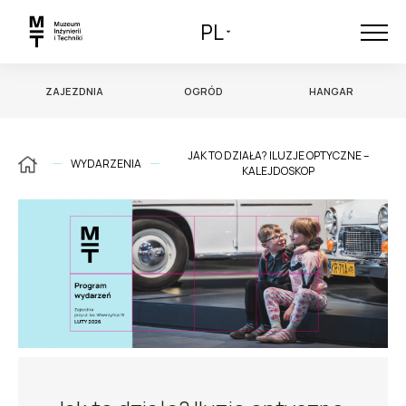
PL
ZAJEZDNIA
OGRÓD
HANGAR
JAK TO DZIAŁA? ILUZJE OPTYCZNE –
WYDARZENIA
KALEJDOSKOP