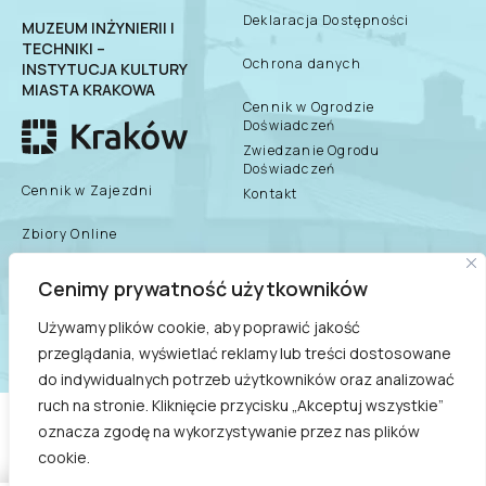
Deklaracja Dostępności
MUZEUM INŻYNIERII I
TECHNIKI –
Ochrona danych
INSTYTUCJA KULTURY
MIASTA KRAKOWA
Cennik w Ogrodzie
Doświadczeń
Zwiedzanie Ogrodu
Doświadczeń
Cennik w Zajezdni
Kontakt
Zbiory Online
Zespół Muzeum
Cenimy prywatność użytkowników
biuletyn informacji
publicznej
Dane teleadresowe
Używamy plików cookie, aby poprawić jakość
przeglądania, wyświetlać reklamy lub treści dostosowane
Praca/Praktyki/Wolontariat
do indywidualnych potrzeb użytkowników oraz analizować
ruch na stronie. Kliknięcie przycisku „Akceptuj wszystkie”
COPYRIGHT © 2021
oznacza zgodę na wykorzystywanie przez nas plików
MUZEUM INŻYNIERII I TECHNIKI - INSTYTUCJA KULTURY
cookie.
MIASTA KRAKOWA