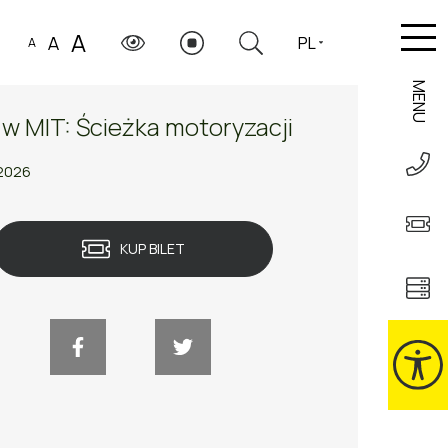
A
A
PL
A
MENU
 w MIT: Ścieżka motoryzacji
2026
KUP BILET