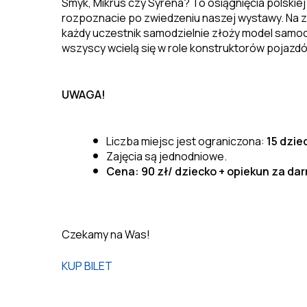
Smyk, Mikrus czy Syrena? To osiągnięcia polskiej
rozpoznacie po zwiedzeniu naszej wystawy. Na 
każdy uczestnik samodzielnie złoży model samoc
wszyscy wcielą się w role konstruktorów pojazd
UWAGA!
Liczba miejsc jest ograniczona:
15 dzie
Zajęcia są jednodniowe.
Cena:
90 zł/ dziecko + opiekun za da
Czekamy na Was!
KUP BILET