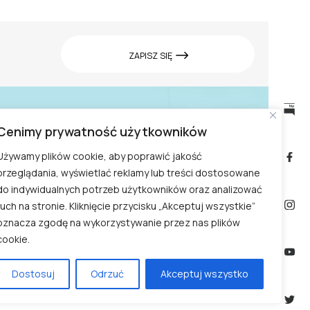
ZAPISZ SIĘ
Cenimy prywatność użytkowników
Cennik w Ogrodzie
biuletyn
informacji
Doświadczeń
Używamy plików cookie, aby poprawić jakość
publicznej
przeglądania, wyświetlać reklamy lub treści dostosowane
Zwiedzanie Ogrodu
do indywidualnych potrzeb użytkowników oraz analizować
Doświadczeń
ruch na stronie. Kliknięcie przycisku „Akceptuj wszystkie”
oznacza zgodę na wykorzystywanie przez nas plików
Kontakt
cookie.
Dostosuj
Odrzuć
Akceptuj wszystko