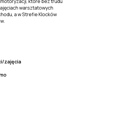
 motoryzacji, które bez trudu
zajęciach warsztatowych
hodu, a w Strefie Klocków
ów.
ci/zajęcia
rmo