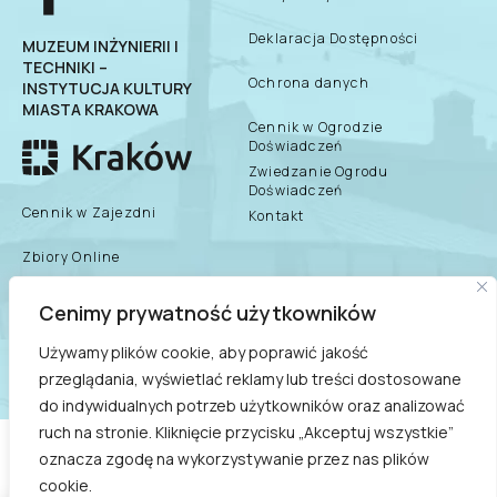
Deklaracja Dostępności
MUZEUM INŻYNIERII I
TECHNIKI –
Ochrona danych
INSTYTUCJA KULTURY
MIASTA KRAKOWA
Cennik w Ogrodzie
Doświadczeń
Zwiedzanie Ogrodu
Doświadczeń
Cennik w Zajezdni
Kontakt
Zbiory Online
Zespół Muzeum
Cenimy prywatność użytkowników
biuletyn informacji
publicznej
Dane teleadresowe
Używamy plików cookie, aby poprawić jakość
przeglądania, wyświetlać reklamy lub treści dostosowane
Praca/Praktyki/Wolontariat
do indywidualnych potrzeb użytkowników oraz analizować
ruch na stronie. Kliknięcie przycisku „Akceptuj wszystkie”
COPYRIGHT © 2021
oznacza zgodę na wykorzystywanie przez nas plików
MUZEUM INŻYNIERII I TECHNIKI - INSTYTUCJA KULTURY
cookie.
MIASTA KRAKOWA