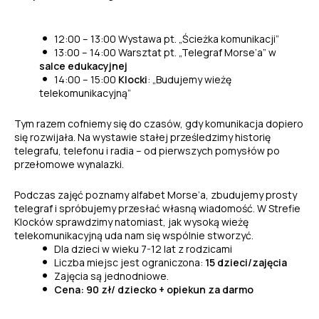
12:00 – 13:00 Wystawa pt. „Ścieżka komunikacji”
13:00 – 14:00 Warsztat pt. „Telegraf Morse’a” w
salce edukacyjnej
14:00 – 15:00
Klocki
: „Budujemy wieżę
telekomunikacyjną”
Tym razem cofniemy się do czasów, gdy komunikacja dopiero
się rozwijała. Na wystawie stałej prześledzimy historię
telegrafu, telefonu i radia – od pierwszych pomysłów po
przełomowe wynalazki.
Podczas zajęć poznamy alfabet Morse’a, zbudujemy prosty
telegraf i spróbujemy przesłać własną wiadomość. W Strefie
Klocków sprawdzimy natomiast, jak wysoką wieżę
telekomunikacyjną uda nam się wspólnie stworzyć.
Dla dzieci w wieku 7-12 lat z rodzicami
Liczba miejsc jest ograniczona:
15 dzieci/zajęcia
Zajęcia są jednodniowe.
Cena:
90 zł/ dziecko + opiekun za darmo