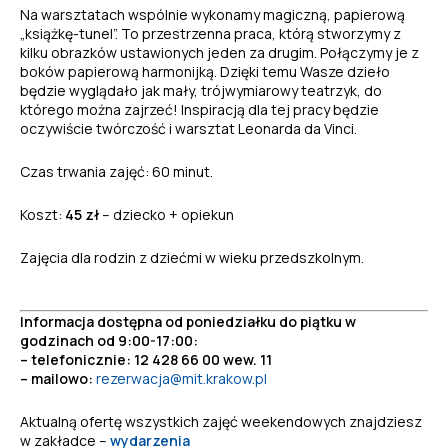
Na warsztatach wspólnie wykonamy magiczną, papierową
„książkę-tunel”. To przestrzenna praca, którą stworzymy z
kilku obrazków ustawionych jeden za drugim. Połączymy je z
boków papierową harmonijką. Dzięki temu Wasze dzieło
będzie wyglądało jak mały, trójwymiarowy teatrzyk, do
którego można zajrzeć! Inspiracją dla tej pracy będzie
oczywiście twórczość i warsztat Leonarda da Vinci.
Czas trwania zajęć: 60 minut.
Koszt:
45 zł
– dziecko + opiekun
Zajęcia dla rodzin z dziećmi w wieku przedszkolnym.
Informacja dostępna od poniedziałku do piątku w
godzinach od 9:00-17:00:
– telefonicznie: 12 428 66 00 wew. 11
– mailowo:
rezerwacja@mit.krakow.pl
Aktualną ofertę wszystkich zajęć weekendowych znajdziesz
w zakładce –
wydarzenia