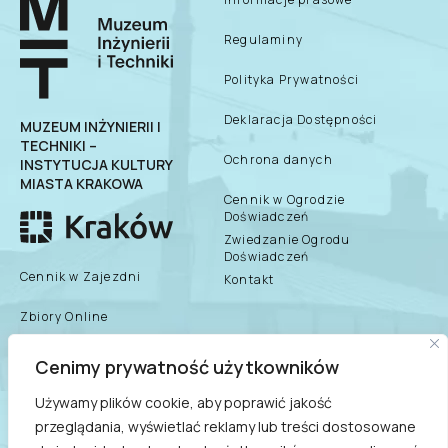
Regulaminy
Polityka Prywatności
Deklaracja Dostępności
MUZEUM INŻYNIERII I
TECHNIKI –
Ochrona danych
INSTYTUCJA KULTURY
MIASTA KRAKOWA
Cennik w Ogrodzie
Doświadczeń
Zwiedzanie Ogrodu
Doświadczeń
Cennik w Zajezdni
Kontakt
Zbiory Online
Zespół Muzeum
Cenimy prywatność użytkowników
biuletyn informacji
publicznej
Dane teleadresowe
Używamy plików cookie, aby poprawić jakość
przeglądania, wyświetlać reklamy lub treści dostosowane
Praca/Praktyki/Wolontariat