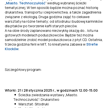
„
Miasto. Technoczułość
” według wybranej ścieżki
tematycznej. W ten sposób będzie można poznać historię
drukarstwa, transportu i ciepłownictwa, a także zagadnienia
związane z ekologią. Druga godzina zajęć to ciekawe
warsztaty na różne tematy; od sitodruku i budowę karmników
dla ptaków po tworzenie kafli starych pieców.
A na obie środy zaplanowano niezwykłą okazję do… lotu na
gotowych modelach poduszkowców. Będzie też można
samodzielnie zrobić model poduszkowca z płyt CD. Ostatnia,
trzecia godzina ferii w MIT, to kreatywna zabawa w
Strefie
Klocków
.
Szczegółowy program:
Wtorki: 21 i 28 stycznia 2025 r., w godzinach 12.00-15.00
Ścieżka zwiedzania wystawy „Miasto.
Technoczułość”: Drukarstwo
Warsztat: Sitodruki