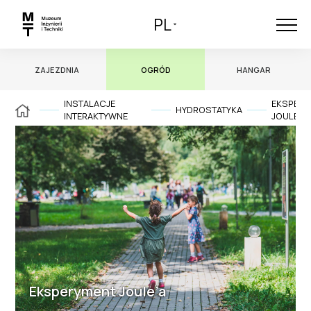
PL
ZAJEZDNIA
OGRÓD
HANGAR
INSTALACJE
EKSPERY
HYDROSTATYKA
INTERAKTYWNE
JOULE’A
Eksperyment Joule’a