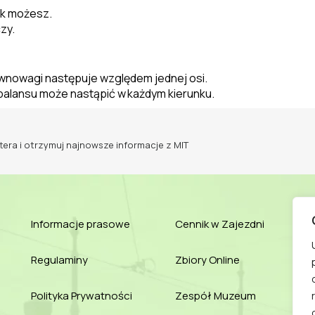
ak możesz.
zy.
ównowagi następuje względem jednej osi.
 balansu może nastąpić w
każdym kierunku.
tera i otrzymuj najnowsze informacje z MIT
Informacje prasowe
Cennik w Zajezdni
Regulaminy
Zbiory Online
Polityka Prywatności
Zespół Muzeum