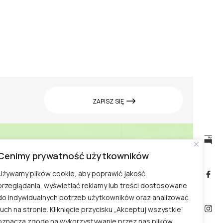
ZAPISZ SIĘ
Cenimy prywatność użytkowników
Cennik w Ogrodzie
biuletyn
informacji
Doświadczeń
Używamy plików cookie, aby poprawić jakość
publicznej
przeglądania, wyświetlać reklamy lub treści dostosowane
Zwiedzanie Ogrodu
do indywidualnych potrzeb użytkowników oraz analizować
Doświadczeń
ruch na stronie. Kliknięcie przycisku „Akceptuj wszystkie”
oznacza zgodę na wykorzystywanie przez nas plików