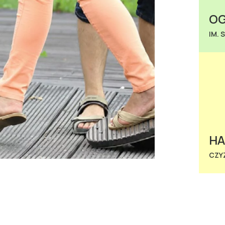
OG
IM. 
H
CZY