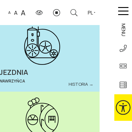
A
A
PL
A
MENU
JEZDNIA
 WAWRZYŃCA
HISTORIA →