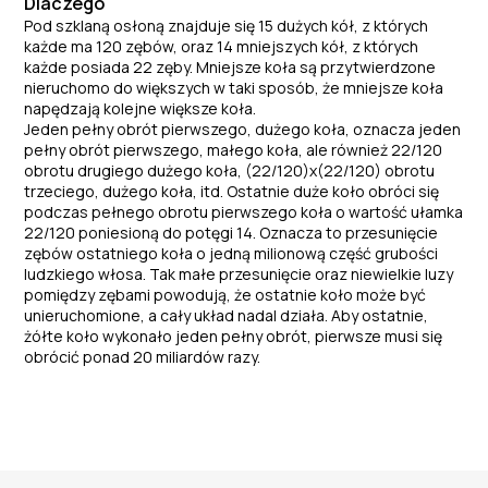
Dlaczego
Pod szklaną osłoną znajduje się 15 dużych kół, z których
każde ma 120 zębów, oraz 14 mniejszych kół, z których
każde posiada 22 zęby. Mniejsze koła są przytwierdzone
nieruchomo do większych w taki sposób, że mniejsze koła
napędzają kolejne większe koła.
Jeden pełny obrót pierwszego, dużego koła, oznacza jeden
pełny obrót pierwszego, małego koła, ale również 22/120
obrotu drugiego dużego koła, (22/120)x(22/120) obrotu
trzeciego, dużego koła, itd. Ostatnie duże koło obróci się
podczas pełnego obrotu pierwszego koła o wartość ułamka
22/120 poniesioną do potęgi 14. Oznacza to przesunięcie
zębów ostatniego koła o jedną milionową część grubości
ludzkiego włosa. Tak małe przesunięcie oraz niewielkie luzy
pomiędzy zębami powodują, że ostatnie koło może być
unieruchomione, a cały układ nadal działa. Aby ostatnie,
żółte koło wykonało jeden pełny obrót, pierwsze musi się
obrócić ponad 20 miliardów razy.