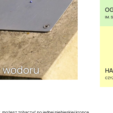
OG
IM. 
i wodoru
H
CZY
sz, możesz zobaczyć po jednej niebieskiej kropce.