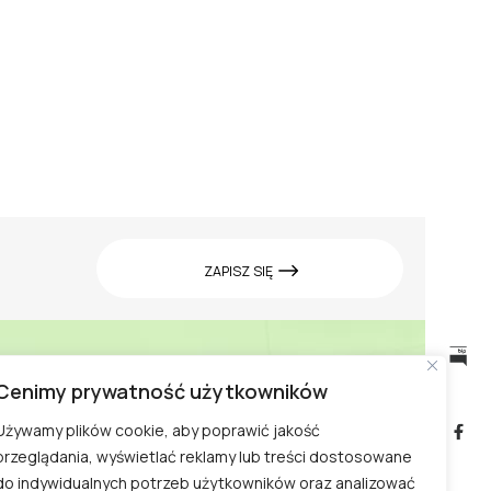
ZAPISZ SIĘ
Cenimy prywatność użytkowników
Cennik w Ogrodzie
biuletyn
informacji
Doświadczeń
Używamy plików cookie, aby poprawić jakość
publicznej
przeglądania, wyświetlać reklamy lub treści dostosowane
Zwiedzanie Ogrodu
do indywidualnych potrzeb użytkowników oraz analizować