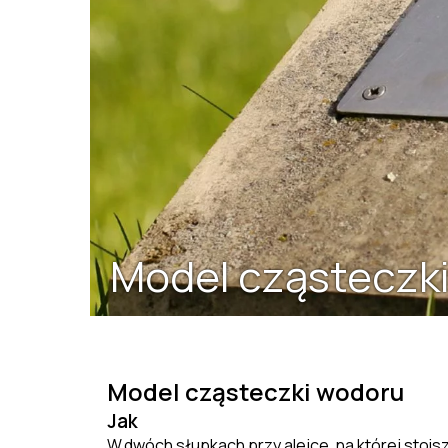
Model cząsteczk
Model cząsteczki wodoru
Jak
W
dw
ó
ch s
ł
upkach przy alejce, na kt
ó
rej stoi