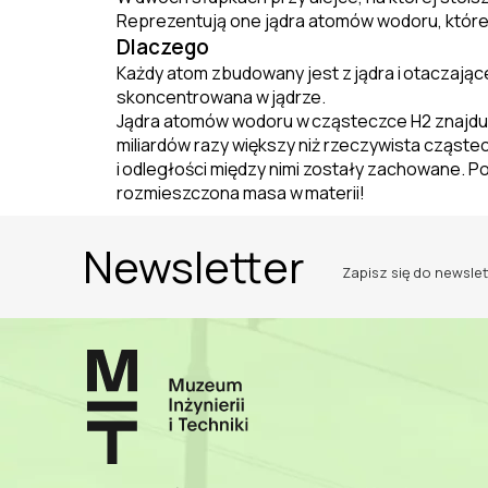
Reprezentują one jądra atomów wodoru
, któr
Dlaczego
Każdy atom zbudowany jest z
jądra i
otaczające
skoncentrowana w
jądrze.
Jądra atomów wodoru w
cząsteczce H2 znajduj
miliardów razy większy niż rzeczywista cząst
i
odległości między nimi zostały zachowane. Po
rozmieszczona masa w
materii!
Newsletter
Zapisz się do newslet