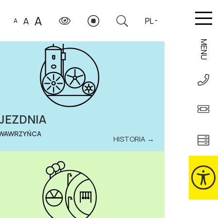
A
A
PL
A
MENU
JEZDNIA
 WAWRZYŃCA
HISTORIA →