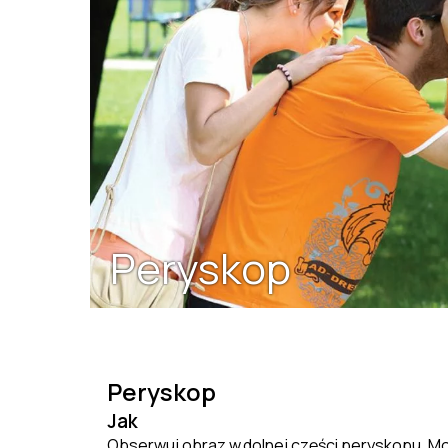
Peryskop
Peryskop
Jak
Obserwuj obraz w
doln
ej części
peryskopu. M