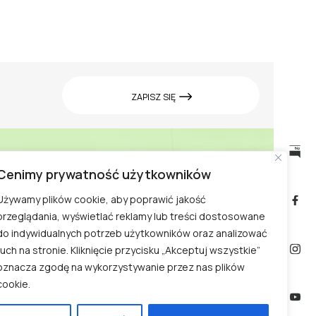
ZAPISZ SIĘ
Cenimy prywatność użytkowników
Cennik w Ogrodzie
biuletyn
informacji
Doświadczeń
Używamy plików cookie, aby poprawić jakość
publicznej
przeglądania, wyświetlać reklamy lub treści dostosowane
Zwiedzanie Ogrodu
do indywidualnych potrzeb użytkowników oraz analizować
Doświadczeń
ruch na stronie. Kliknięcie przycisku „Akceptuj wszystkie”
oznacza zgodę na wykorzystywanie przez nas plików
Kontakt
cookie.