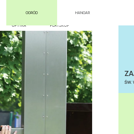
OGRÓD
HANGAR
OPTYKA
PERYSKOP
ZA
ŚW.