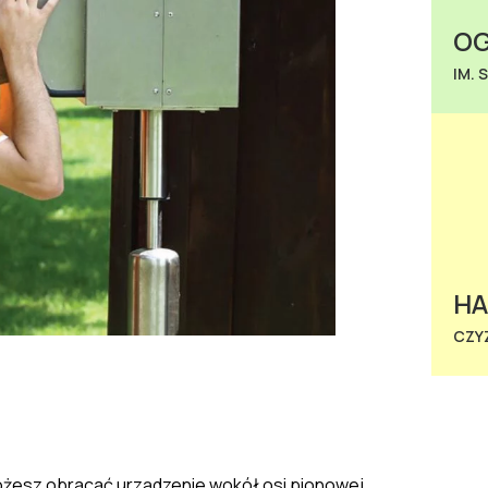
OG
IM. 
H
CZY
o
ż
esz obraca
ć
urządzenie
wok
ół
osi pionowej.