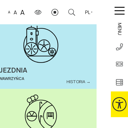
A
A
PL
A
MENU
JEZDNIA
 WAWRZYŃCA
HISTORIA →