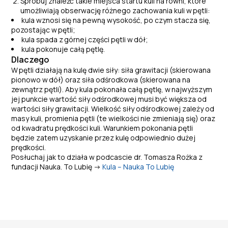
Spróbuj znaleźć takie miejsca startu kuli na równi, które
umożliwiają obserwację różnego zachowania kuli w
pętli:
kula wznosi się na pewną wysokość, po czym stacza się,
pozostając w
pętli;
kula spada z
górnej części pętli w
dół;
kula pokonuje całą pętlę.
Dlaczego
W
pętli działają na kulę dwie siły: siła grawitacji (skierowana
pionowo w
dół) oraz siła odśrodkowa (skierowana na
zewnątrz pętli).
Aby kula pokonała całą pętlę, w
najwyższym
jej punkcie wartość siły odśrodkowej musi być większa od
wartości siły grawitacji. Wielkość siły odśrodkowej zależy od
masy kuli, promienia pętli (te wielkości nie zmieniają się) oraz
od kwadratu prędkości kuli. Warunkiem pokonania pętli
będzie zatem uzyskanie przez kulę odpowiednio dużej
prędkości.
Posłuchaj jak to działa w podcascie dr. Tomasza Rożka z
fundacji Nauka. To Lubię ->
Kula – Nauka To Lubię