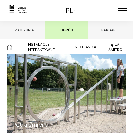
PL
ZAJEZDNIA
OGRÓD
HANGAR
INSTALACJE
PĘTLA
MECHANIKA
INTERAKTYWNE
ŚMIERCI
Pętla śmierci