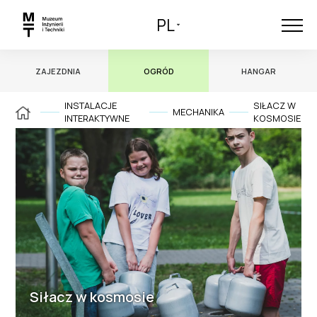
PL
ZAJEZDNIA
OGRÓD
HANGAR
INSTALACJE
SIŁACZ W
MECHANIKA
INTERAKTYWNE
KOSMOSIE
Siłacz w kosmosie