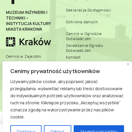
Deklaracja Dostępności
MUZEUM INŻYNIERII I
TECHNIKI –
Ochrona danych
INSTYTUCJA KULTURY
MIASTA KRAKOWA
Cennik w Ogrodzie
Doświadczeń
Zwiedzanie Ogrodu
Doświadczeń
Cennik w Zajezdni
Kontakt
Zbiory Online
Cenimy prywatność użytkowników
Zespół Muzeum
Używamy plików cookie, aby poprawić jakość
biuletyn informacji
przeglądania, wyświetlać reklamy lub treści dostosowane
publicznej
Dane teleadresowe
do indywidualnych potrzeb użytkowników oraz analizować
ruch na stronie. Kliknięcie przycisku „Akceptuj wszystkie”
Praca/Praktyki/Wolontariat
oznacza zgodę na wykorzystywanie przez nas plików
cookie.
COPYRIGHT © 2021
MUZEUM INŻYNIERII I TECHNIKI - INSTYTUCJA KULTURY
MIASTA KRAKOWA
Dostosuj
Odrzuć
Akceptuj wszystko