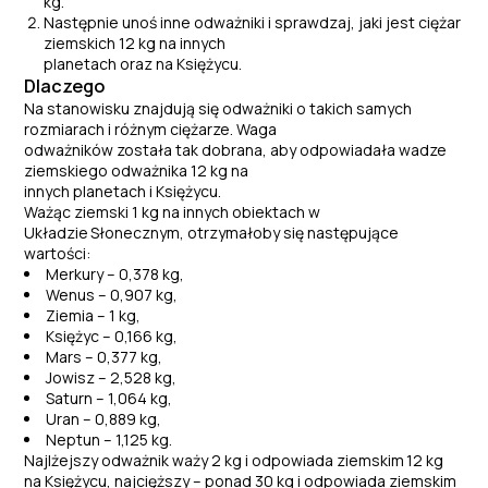
kg.
Następnie unoś inne odważniki i sprawdzaj, jaki jest ciężar
ziemskich 12 kg na innych
planetach oraz na Księżycu.
Dlaczego
Na stanowisku znajdują się odważniki o takich samych
rozmiarach i różnym ciężarze. Waga
odważników została tak dobrana, aby odpowiadała wadze
ziemskiego odważnika 12 kg na
innych planetach i Księżycu.
Ważąc ziemski 1 kg na innych obiektach w
Układzie Słonecznym, otrzymałoby się następujące
wartości:
Merkury – 0,378 kg,
Wenus – 0,907 kg,
Ziemia – 1 kg,
Księżyc – 0,166 kg,
Mars – 0,377 kg,
Jowisz – 2,528 kg,
Saturn – 1,064 kg,
Uran – 0,889 kg,
Neptun – 1,125 kg.
Najlżejszy odważnik waży 2 kg i odpowiada ziemskim 12 kg
na Księżycu, najcięższy – ponad 30 kg i odpowiada ziemskim