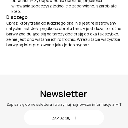
obracała. Przy odpowiednio dobranej prędkości
wirowania zobaczysz jednolicie zabarwione, szarobiałe
koło.
Dlaczego
Obraz, który trafia do ludzkiego oka, nie jest rejestrowany
natychmiast. Jeśli prędkość obrotu tarczy jest duża, to różne
barwy znajdujące się na tarczy docierają do oka tak szybko,
że nie jest ono ws
tanie ich rozróżnić. W
rezultacie wszystkie
barwy s
ą
interpretowane jako jeden sygna
ł
.
Newsletter
Zapisz się do newslettera i otrzymuj najnowsze informacje z MIT
ZAPISZ SIĘ