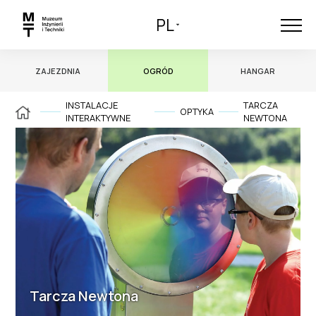
PL
ZAJEZDNIA
OGRÓD
HANGAR
INSTALACJE
TARCZA
OPTYKA
INTERAKTYWNE
NEWTONA
Tarcza Newtona