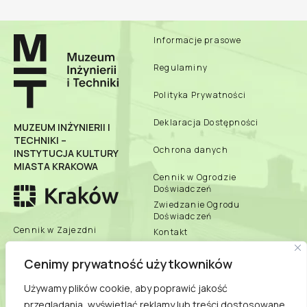
Informacje prasowe
Regulaminy
Polityka Prywatności
Deklaracja Dostępności
MUZEUM INŻYNIERII I
TECHNIKI –
Ochrona danych
INSTYTUCJA KULTURY
MIASTA KRAKOWA
Cennik w Ogrodzie
Doświadczeń
Zwiedzanie Ogrodu
Doświadczeń
Cennik w Zajezdni
Kontakt
Zbiory Online
Cenimy prywatność użytkowników
Zespół Muzeum
Używamy plików cookie, aby poprawić jakość
biuletyn informacji
przeglądania, wyświetlać reklamy lub treści dostosowane