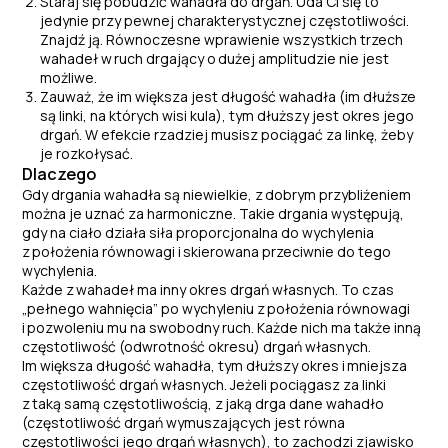
Staraj się pobudzić wahadła do drgań. Uda Ci się to
jedynie przy pewnej charakterystycznej częstotliwości.
Znajdź ją. Równoczesne wprawienie wszystkich trzech
wahadeł w
ruch drgający o
dużej amplitudzie nie jest
możliwe.
Zauważ, że im większa jest długość wahadła (im dłuższe
są linki, na których wisi kula), tym dłuższy jest okres jego
drgań. W efekcie rzadziej musisz pociągać za linkę, żeby
je rozkołysać.
Dlaczego
Gdy drgania wahadła są niewielkie, z
dobrym przybliżeniem
można je uznać za harmoniczne. Takie drgania występują,
gdy na ciało działa siła proporcjonalna do wychylenia
z
położenia równowagi i
skierowana przeciwnie do tego
wychylenia.
Każde z
wahadeł ma inny okres drgań własnych. To czas
„pełnego wahnięcia” po wychyleniu z
położenia równowagi
i
pozwoleniu mu na swobodny ruch. Każde nich ma także inną
częstotliwość (odwrotność okresu) drgań własnych.
Im większa długość wahadła, tym dłuższy okres i
mniejsza
częstotliwość drgań własnych. Jeżeli pociągasz za linki
z
taką samą częstotliwością, z
jaką drga dane wahadło
(częstotliwość drgań wymuszających jest równa
częstotliwości jego drgań własnych), to zachodzi zjawisko