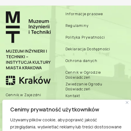
Informacje prasowe
Regulaminy
Polityka Prywatności
Deklaracja Dostępności
MUZEUM INŻYNIERII I
TECHNIKI –
Ochrona danych
INSTYTUCJA KULTURY
MIASTA KRAKOWA
Cennik w Ogrodzie
Doświadczeń
Zwiedzanie Ogrodu
Doświadczeń
Cennik w Zajezdni
Kontakt
Zbiory Online
Cenimy prywatność użytkowników
Zespół Muzeum
Używamy plików cookie, aby poprawić jakość
biuletyn informacji
przeglądania, wyświetlać reklamy lub treści dostosowane
publicznej
Dane teleadresowe