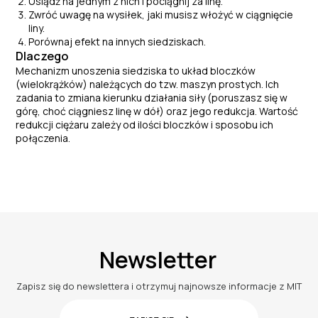
Usiądź na jednym z nich i pociągnij za linę.
Zwróć uwagę na wysiłek, jaki musisz włożyć w ciągnięcie
liny.
Porównaj efekt na innych siedziskach.
Dlaczego
Mechanizm unoszenia siedziska to układ bloczków
(wielokrążków) należących do tzw. maszyn prostych. Ich
zadania to
zmiana kierunku działania siły (poruszasz się w
górę
,
choć ciągniesz linę w dół) oraz jego redukcja. Wartość
redukcji ciężaru zależy od ilości bloczków
i sposobu ich
połączenia
.
Newsletter
Zapisz się do newslettera i otrzymuj najnowsze informacje z MIT