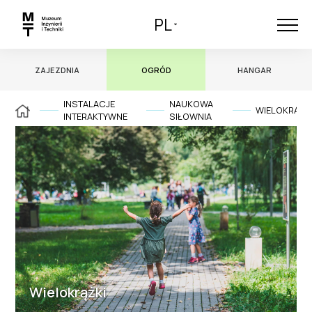
PL
ZAJEZDNIA
OGRÓD
HANGAR
INSTALACJE
NAUKOWA
WIELOKRĄŻK
INTERAKTYWNE
SIŁOWNIA
Wielokrążki