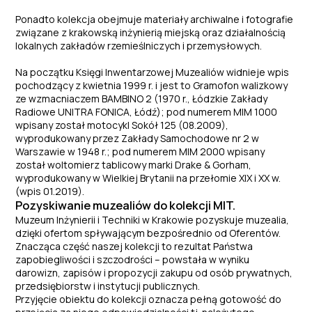
Ponadto kolekcja obejmuje materiały archiwalne i fotografie
związane z krakowską inżynierią miejską oraz działalnością
lokalnych zakładów rzemieślniczych i przemysłowych.
Na początku Księgi Inwentarzowej Muzealiów widnieje wpis
pochodzący z kwietnia 1999 r. i jest to Gramofon walizkowy
ze wzmacniaczem BAMBINO 2 (1970 r., Łódzkie Zakłady
Radiowe UNITRA FONICA, Łódź); pod numerem MIM 1000
wpisany został motocykl Sokół 125 (08.2009),
wyprodukowany przez Zakłady Samochodowe nr 2 w
Warszawie w 1948 r.; pod numerem MIM 2000 wpisany
został woltomierz tablicowy marki Drake & Gorham,
wyprodukowany w Wielkiej Brytanii na przełomie XIX i XX w.
(wpis 01.2019).
Pozyskiwanie muzealiów do kolekcji MIT.
Muzeum Inżynierii i Techniki w Krakowie pozyskuje muzealia,
dzięki ofertom spływającym bezpośrednio od Oferentów.
Znacząca część naszej kolekcji to rezultat Państwa
zapobiegliwości i szczodrości – powstała w wyniku
darowizn, zapisów i propozycji zakupu od osób prywatnych,
przedsiębiorstw i instytucji publicznych.
Przyjęcie obiektu do kolekcji oznacza pełną gotowość do