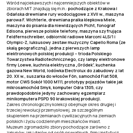
Wśród najciekawszych i najcenniejszych obiektów w
zbiorach MIT znajdują się m.in.:
pochodzące z Krakowa i
Gdańska drewniane rury wodociągowe z XVII w., maszyna
parowa F. Wichterle, drewniana pralka klepkowa Miele,
maszyna do pisania dla niewidzących Picht, fonograf
Edisona, pierwsze polskie telefony, maszyna szyfrująca
Feldfernschreiber, odbiorniki radiowe Marconi 4LS/1 i
Olympic-Z, luksusowy zestaw muzyczny Capello Roma (ze
skalą geograficzną), jedna z pierwszych lamp
elektronowych polskiej produkcji – trioda Polskiego
Towarzystwa Radiotechnicznego, czy lampy elektronowe
firmy Loewe, kuchnia elektryczna „Gródek”, kuchenka
gazowa New World, lodówka Electrolux do zabudowy z lat
20. XX w., suszarka do włosów Fön, samochód Fiat 508,
motor CWS Sokół 1000 M111, prototypy pojazdów takie jak
mikrosamochód Smyk, komputer Odra 1305, czy
prawdopodobnie jedyny zachowany egzemplarz
minikomputera PSPD 90 krakowskiej produkcji.
Zakres chronologiczny kolekcji obejmuje okres drugiej i
trzeciej rewolucji przemysłowej, ze szczególnym
skupieniem na przemianach cywilizacyjnych na ziemiach
polskich i życiu codziennym mieszkańców miast.
Muzeum zgromadziło zbiory pochodzące zarówno z
zakupów, jak i darów od osób prywatnych, firm i instytucji