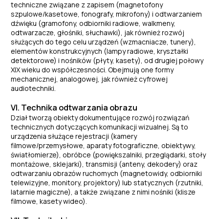
techniczne związane z zapisem (magnetofony
szpulowe/kasetowe, fonografy, mikrofony) i odtwarzaniem
dźwięku (gramofony, odbiorniki radiowe, walkmeny,
odtwarzacze, głośniki, słuchawki), jak również rozwój
służących do tego celu urządzeń (wzmacniacze, tunery),
elementów konstrukcyjnych (lampy radiowe, kryształki
detektorowe) i nośników (płyty, kasety), od drugiej połowy
XIX wieku do współczesności. Obejmują one formy
mechanicznej, analogowej, jak również cyfrowej
audiotechniki.
VI. Technika odtwarzania obrazu
Dział tworzą obiekty dokumentujące rozwój rozwiązań
technicznych dotyczących komunikacji wizualnej. Są to
urządzenia służące rejestracji (kamery
filmowe/przemysłowe, aparaty fotograficzne, obiektywy,
światłomierze), obróbce (powiększalniki, przeglądarki, stoły
montażowe, sklejarki), transmisji (anteny, dekodery) oraz
odtwarzaniu obrazów ruchomych (magnetowidy, odbiorniki
telewizyjne, monitory, projektory) lub statycznych (rzutniki,
latarnie magiczne), a także związane z nimi nośniki (klisze
filmowe, kasety wideo).