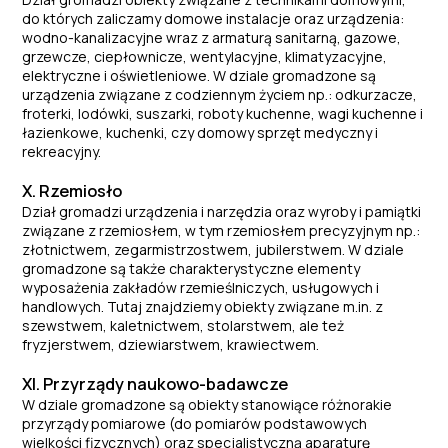
do których zaliczamy domowe instalacje oraz urządzenia:
wodno-kanalizacyjne wraz z armaturą sanitarną, gazowe,
grzewcze, ciepłownicze, wentylacyjne, klimatyzacyjne,
elektryczne i oświetleniowe. W dziale gromadzone są
urządzenia związane z codziennym życiem np.: odkurzacze,
froterki, lodówki, suszarki, roboty kuchenne, wagi kuchenne i
łazienkowe, kuchenki, czy domowy sprzęt medyczny i
rekreacyjny.
X. Rzemiosło
Dział gromadzi urządzenia i narzędzia oraz wyroby i pamiątki
związane z rzemiosłem, w tym rzemiosłem precyzyjnym np.:
złotnictwem, zegarmistrzostwem, jubilerstwem. W dziale
gromadzone są także charakterystyczne elementy
wyposażenia zakładów rzemieślniczych, usługowych i
handlowych. Tutaj znajdziemy obiekty związane m.in. z
szewstwem, kaletnictwem, stolarstwem, ale też
fryzjerstwem, dziewiarstwem, krawiectwem.
XI. Przyrządy naukowo-badawcze
W dziale gromadzone są obiekty stanowiące różnorakie
przyrządy pomiarowe (do pomiarów podstawowych
wielkości fizycznych) oraz specjalistyczną aparaturę