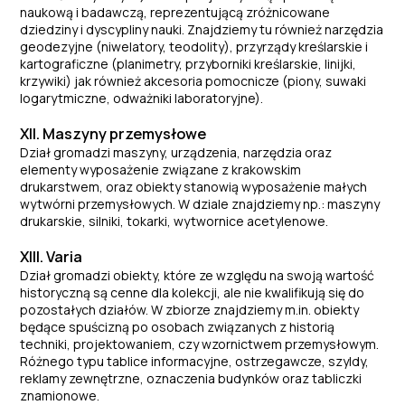
naukową i badawczą, reprezentującą zróżnicowane
dziedziny i dyscypliny nauki. Znajdziemy tu również narzędzia
geodezyjne (niwelatory, teodolity), przyrządy kreślarskie i
kartograficzne (planimetry, przyborniki kreślarskie, linijki,
krzywiki) jak również akcesoria pomocnicze (piony, suwaki
logarytmiczne, odważniki laboratoryjne).
XII. Maszyny przemysłowe
Dział gromadzi maszyny, urządzenia, narzędzia oraz
elementy wyposażenie związane z krakowskim
drukarstwem, oraz obiekty stanowią wyposażenie małych
wytwórni przemysłowych. W dziale znajdziemy np.: maszyny
drukarskie, silniki, tokarki, wytwornice acetylenowe.
XIII. Varia
Dział gromadzi obiekty, które ze względu na swoją wartość
historyczną są cenne dla kolekcji, ale nie kwalifikują się do
pozostałych działów. W zbiorze znajdziemy m.in. obiekty
będące spuścizną po osobach związanych z historią
techniki, projektowaniem, czy wzornictwem przemysłowym.
Różnego typu tablice informacyjne, ostrzegawcze, szyldy,
reklamy zewnętrzne, oznaczenia budynków oraz tabliczki
znamionowe.