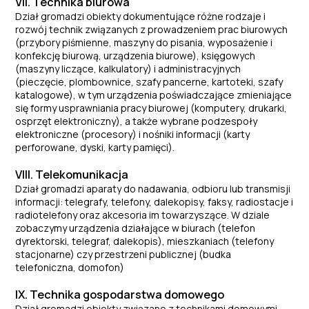
VII. Technika biurowa
Dział gromadzi obiekty dokumentujące różne rodzaje i
rozwój technik związanych z prowadzeniem prac biurowych
(przybory piśmienne, maszyny do pisania, wyposażenie i
konfekcję biurową, urządzenia biurowe), księgowych
(maszyny liczące, kalkulatory) i administracyjnych
(pieczęcie, plombownice, szafy pancerne, kartoteki, szafy
katalogowe), w tym urządzenia poświadczające zmieniające
się formy usprawniania pracy biurowej (komputery, drukarki,
osprzęt elektroniczny), a także wybrane podzespoły
elektroniczne (procesory) i nośniki informacji (karty
perforowane, dyski, karty pamięci).
VIII. Telekomunikacja
Dział gromadzi aparaty do nadawania, odbioru lub transmisji
informacji: telegrafy, telefony, dalekopisy, faksy, radiostacje i
radiotelefony oraz akcesoria im towarzyszące. W dziale
zobaczymy urządzenia działające w biurach (telefon
dyrektorski, telegraf, dalekopis), mieszkaniach (telefony
stacjonarne) czy przestrzeni publicznej (budka
telefoniczna, domofon)
IX. Technika gospodarstwa domowego
Dział gromadzi obiekty związane z technikami domowymi,