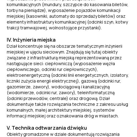
komunikacyjnych (mundury, szczypce do kasowania biletów,
torby na pieniądze), wyposażenie pojazdów komunikacji
miejskiej (kasowniki, automaty do sprzedaży biletów) oraz
elementy infrastruktury komunikacyjnej (odcinki szyn, kotwy
trakcji tramwajowej, wolnostojące przystanki).
IV. Inżynieria miejska
Dział koncentruje się na obszarze tematycznym inżynierii
miejskiej w ujęciu sieciowym. Znajdują się tutaj obiekty
związane z infrastrukturą miejską reprezentowaną przez
następujące sieci: ciepłowniczą (wyposażenie węzła
ciepłowniczego, odcinki rur ciepłowniczych),
elektroenergetyczną (odcinki linii energetycznych, izolatory,
liczniki zużycia energii elektrycznej), gazową (odcinki rur,
gazomierze, zawory), wodociągową i kanalizacyjną
(wodomierze, odcinki rur, zawory), teleinformatyczną
(odcinki przewodów, centrale) oraz drogową. Dział
dokumentuje także rozwiązania techniczne z zakresu usług
komunalnych, małej architektury miejskiej, systemów
informacji miejskiej oraz oznakowania dróg w miastach.
V. Technika odtwarzania dźwięku
Obiekty gromadzone w dziale dokumentują rozwiązania