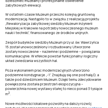
dziedziniec muzealny i profesjonalne oświetlenie
zabytkowych elewacji.
W ostatnim czasie Muzeum przeszło kolejną gruntowną
modernizację. Nastąpiło to w związku z realizacją projektu
„Rewaloryzacja zabytkowej siedziby Muzeum Inżynierii
Miejskiej w Krakowie na potrzeby nowoczesnego muzeum
nauki i techniki”, finansowanego ze środków unijnych.
Zespół budynków siedziby Muzeum przy ul. św. Wawrzyńca
15 został unowocześniony i rozbudowany. Utworzone
zostały nowoczesne – naziemne i podziemne – powiązania
komunikacyjnie. W efekcie powstał funkcjonalny i logiczny
układ zwiedzania wszystkich hal.
Poza wykonaniem prac modernizacyjnych utworzono
podziemne kondygnacje „-1”. Znajdują się one pod halą D, a
także pod dziedzińcem Muzeum. Dzięki temu zdecydowanie
powiększona została przestrzeń ekspozycyjna –
powierzchnia nowej wystawy stałej to nieco ponad 3 tysiące
2
m
.
Nowe możliwości lokalowe pozwoliły na dalszy rozwój