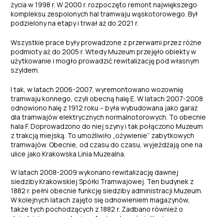
życia w 1998 r. W 2000 r. rozpoczęto remont największego
kompleksu zespolonych hal tramwaju wąskotorowego. Był
podzielony na etapy i trwał aż do 2021 r.
Wszystkie prace były prowadzone z przerwami przez różne
podmioty aż do 2005 r. Wtedy Muzeum przejęło obiekty w
użytkowanie i mogło prowadzić rewitalizację pod własnym
szyldem.
I tak, w latach 2006-2007, wyremontowano wozownię
tramwaju konnego, czyli obecną halę E. W latach 2007-2008
odnowiono halę z 1912 roku – była wybudowana jako garaż
dla tramwajów elektrycznych normalnotorowych. To obecnie
hala F. Doprowadzono do niej szyny i tak połączono Muzeum
z trakcją miejską. To umożliwiło „ożywienie” zabytkowych
tramwajów. Obecnie, od czasu do czasu, wyjeżdżają one na
ulice jako Krakowska Linia Muzealna.
W latach 2008-2009 wykonano rewitalizację dawnej
siedziby Krakowskiej Spółki Tramwajowej. Ten budynek z
1882 r. pełni obecnie funkcję siedziby administracji Muzeum.
W kolejnych latach zajęto się odnowieniem magazynów,
także tych pochodzących z 1882 r. Zadbano również o