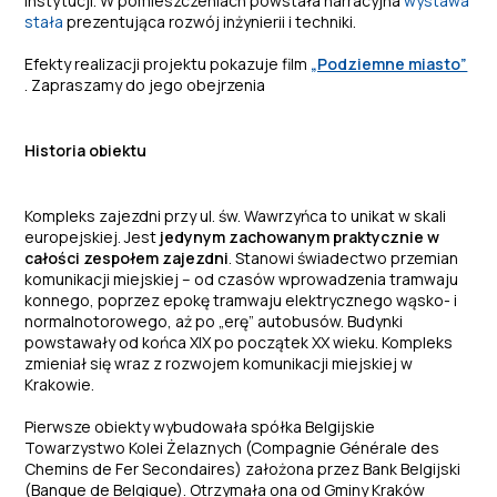
instytucji. W pomieszczeniach powstała narracyjna
wystawa
stała
prezentująca rozwój inżynierii i techniki.
Efekty realizacji projektu pokazuje film
„Podziemne miasto”
. Zapraszamy do jego obejrzenia
Historia obiektu
Kompleks zajezdni przy ul. św. Wawrzyńca to unikat w skali
europejskiej. Jest
jedynym zachowanym praktycznie w
całości zespołem zajezdni
. Stanowi świadectwo przemian
komunikacji miejskiej – od czasów wprowadzenia tramwaju
konnego, poprzez epokę tramwaju elektrycznego wąsko- i
normalnotorowego, aż po „erę” autobusów. Budynki
powstawały od końca XIX po początek XX wieku. Kompleks
zmieniał się wraz z rozwojem komunikacji miejskiej w
Krakowie.
Pierwsze obiekty wybudowała spółka Belgijskie
Towarzystwo Kolei Żelaznych (Compagnie Générale des
Chemins de Fer Secondaires) założona przez Bank Belgijski
(Banque de Belgique). Otrzymała ona od Gminy Kraków