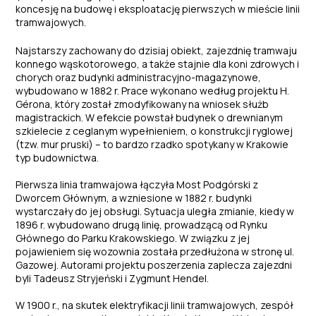
koncesję na budowę i eksploatację pierwszych w mieście linii
tramwajowych.
Najstarszy zachowany do dzisiaj obiekt, zajezdnię tramwaju
konnego wąskotorowego, a także stajnie dla koni zdrowych i
chorych oraz budynki administracyjno-magazynowe,
wybudowano w 1882 r. Prace wykonano według projektu H.
Gérona, który został zmodyfikowany na wniosek służb
magistrackich. W efekcie powstał budynek o drewnianym
szkielecie z ceglanym wypełnieniem, o konstrukcji ryglowej
(tzw. mur pruski) – to bardzo rzadko spotykany w Krakowie
typ budownictwa.
Pierwsza linia tramwajowa łączyła Most Podgórski z
Dworcem Głównym, a wzniesione w 1882 r. budynki
wystarczały do jej obsługi. Sytuacja uległa zmianie, kiedy w
1896 r. wybudowano drugą linię, prowadzącą od Rynku
Głównego do Parku Krakowskiego. W związku z jej
pojawieniem się wozownia została przedłużona w stronę ul.
Gazowej. Autorami projektu poszerzenia zaplecza zajezdni
byli Tadeusz Stryjeński i Zygmunt Hendel.
W 1900 r., na skutek elektryfikacji linii tramwajowych, zespół