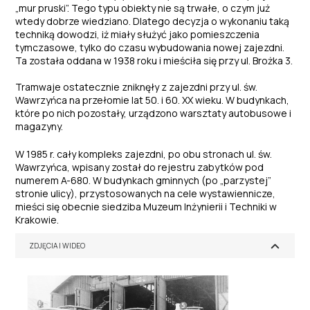
„mur pruski”. Tego typu obiekty nie są trwałe, o czym już
wtedy dobrze wiedziano. Dlatego decyzja o wykonaniu taką
techniką dowodzi, iż miały służyć jako pomieszczenia
tymczasowe, tylko do czasu wybudowania nowej zajezdni.
Ta została oddana w 1938 roku i mieściła się przy ul. Brożka 3.
Tramwaje ostatecznie zniknęły z zajezdni przy ul. św.
Wawrzyńca na przełomie lat 50. i 60. XX wieku. W budynkach,
które po nich pozostały, urządzono warsztaty autobusowe i
magazyny.
W 1985 r. cały kompleks zajezdni, po obu stronach ul. św.
Wawrzyńca, wpisany został do rejestru zabytków pod
numerem A-680. W budynkach gminnych (po „parzystej”
stronie ulicy), przystosowanych na cele wystawiennicze,
mieści się obecnie siedziba Muzeum Inżynierii i Techniki w
Krakowie.
ZDJĘCIA I WIDEO