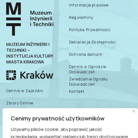
Informacje prasowe
Regulaminy
Polityka Prywatności
Deklaracja Dostępności
MUZEUM INŻYNIERII I
TECHNIKI –
Ochrona danych
INSTYTUCJA KULTURY
MIASTA KRAKOWA
Cennik w Ogrodzie
Doświadczeń
Zwiedzanie Ogrodu
Doświadczeń
Cennik w Zajezdni
Kontakt
Zbiory Online
Zespół Muzeum
Cenimy prywatność użytkowników
biuletyn informacji
publicznej
Dane teleadresowe
Używamy plików cookie, aby poprawić jakość
przeglądania, wyświetlać reklamy lub treści dostosowane