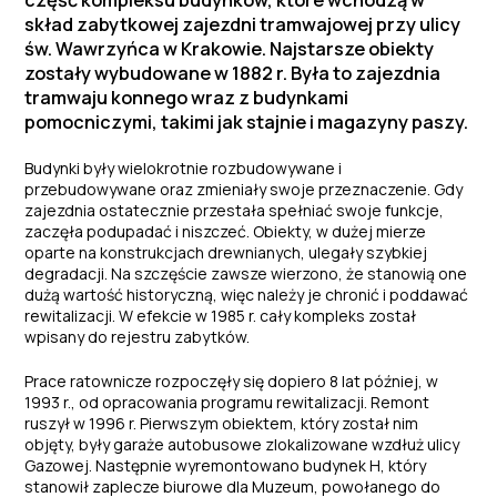
część kompleksu budynków, które wchodzą w
skład zabytkowej zajezdni tramwajowej przy ulicy
św. Wawrzyńca w Krakowie. Najstarsze obiekty
zostały wybudowane w 1882 r. Była to zajezdnia
tramwaju konnego wraz z budynkami
pomocniczymi, takimi jak stajnie i magazyny paszy.
Budynki były wielokrotnie rozbudowywane i
przebudowywane oraz zmieniały swoje przeznaczenie. Gdy
zajezdnia ostatecznie przestała spełniać swoje funkcje,
zaczęła podupadać i niszczeć. Obiekty, w dużej mierze
oparte na konstrukcjach drewnianych, ulegały szybkiej
degradacji. Na szczęście zawsze wierzono, że stanowią one
dużą wartość historyczną, więc należy je chronić i poddawać
rewitalizacji. W efekcie w 1985 r. cały kompleks został
wpisany do rejestru zabytków.
Prace ratownicze rozpoczęły się dopiero 8 lat później, w
1993 r., od opracowania programu rewitalizacji. Remont
ruszył w 1996 r. Pierwszym obiektem, który został nim
objęty, były garaże autobusowe zlokalizowane wzdłuż ulicy
Gazowej. Następnie wyremontowano budynek H, który
stanowił zaplecze biurowe dla Muzeum, powołanego do