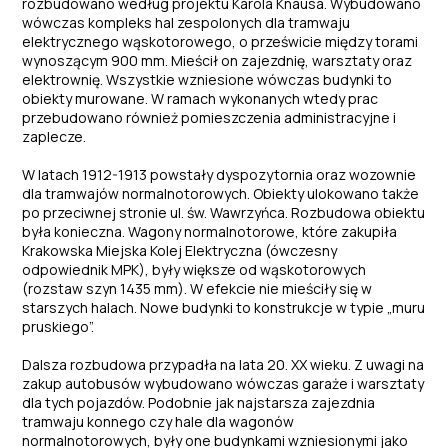
rozbudowano według projektu Karola Knausa. Wybudowano
wówczas kompleks hal zespolonych dla tramwaju
elektrycznego wąskotorowego, o prześwicie między torami
wynoszącym 900 mm. Mieścił on zajezdnię, warsztaty oraz
elektrownię. Wszystkie wzniesione wówczas budynki to
obiekty murowane. W ramach wykonanych wtedy prac
przebudowano również pomieszczenia administracyjne i
zaplecze.
W latach 1912-1913 powstały dyspozytornia oraz wozownie
dla tramwajów normalnotorowych. Obiekty ulokowano także
po przeciwnej stronie ul. św. Wawrzyńca. Rozbudowa obiektu
była konieczna. Wagony normalnotorowe, które zakupiła
Krakowska Miejska Kolej Elektryczna (ówczesny
odpowiednik MPK), były większe od wąskotorowych
(rozstaw szyn 1435 mm). W efekcie nie mieściły się w
starszych halach. Nowe budynki to konstrukcje w typie „muru
pruskiego”.
Dalsza rozbudowa przypadła na lata 20. XX wieku. Z uwagi na
zakup autobusów wybudowano wówczas garaże i warsztaty
dla tych pojazdów. Podobnie jak najstarsza zajezdnia
tramwaju konnego czy hale dla wagonów
normalnotorowych, były one budynkami wzniesionymi jako